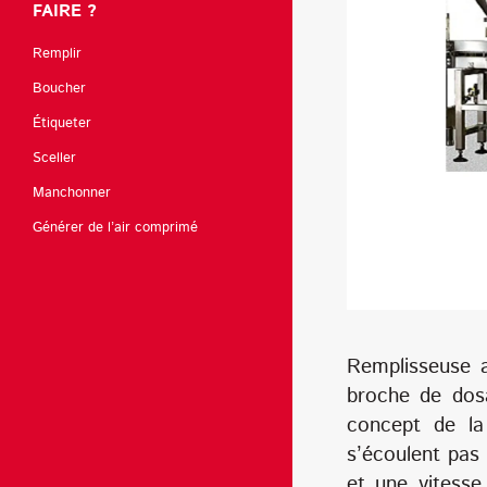
FAIRE ?
Remplir
Boucher
Étiqueter
Sceller
Manchonner
Générer de l’air comprimé
Remplisseuse 
broche de dosa
concept de la
s’écoulent pas 
et une vitesse