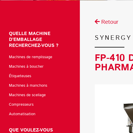
Retour
QUELLE MACHINE
SYNERGY
D’EMBALLAGE
RECHERCHEZ-VOUS ?
FP-410
Machines de remplissage
PHARMA
Machines à boucher
Étiqueteuses
Machines à manchons
Machines de scellage
Compresseurs
Automatisation
QUE VOULEZ-VOUS