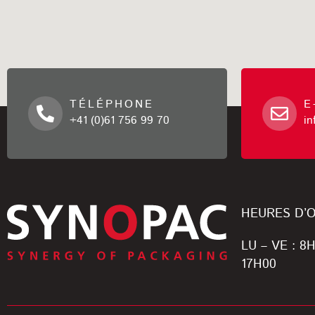
TÉLÉPHONE
E
+41 (0)61 756 99 70
i
HEURES D’
LU – VE : 8
17H00