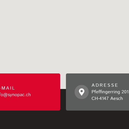
ADRESSE
-MAIL
Pfeffingerring 201
nfo@synopac.ch
CH-4147 Aesch