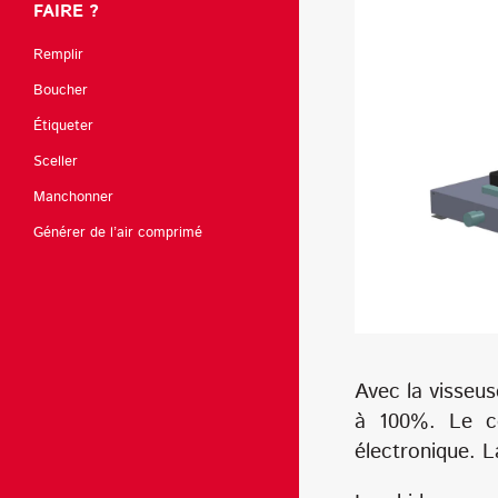
FAIRE ?
Remplir
Boucher
Étiqueter
Sceller
Manchonner
Générer de l’air comprimé
Avec la visseus
à 100%. Le co
électronique. L