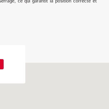
errage, ce qui garantit la position correcte et
.