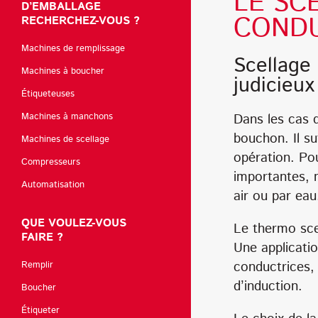
LE SC
D’EMBALLAGE
CONDU
RECHERCHEZ-VOUS ?
Machines de remplissage
Scellage 
Machines à boucher
judicieux
Étiqueteuses
Machines à manchons
Dans les cas 
bouchon. Il su
Machines de scellage
opération. Pou
Compresseurs
importantes, 
Automatisation
air ou par eau
QUE VOULEZ-VOUS
Le thermo scel
FAIRE ?
Une applicati
conductrices, 
Remplir
d’induction.
Boucher
Étiqueter