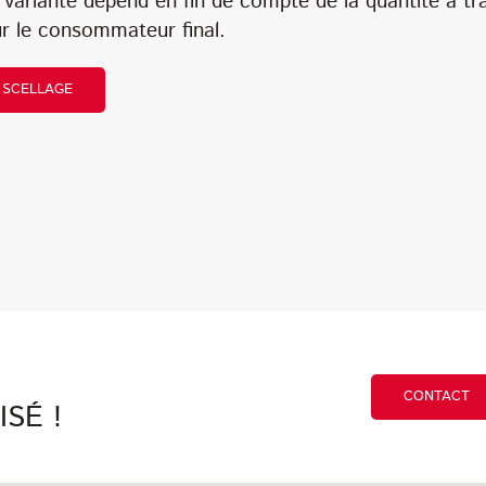
 variante dépend en fin de compte de la quantité à tra
r le consommateur final.
 SCELLAGE
CONTACT
SÉ !