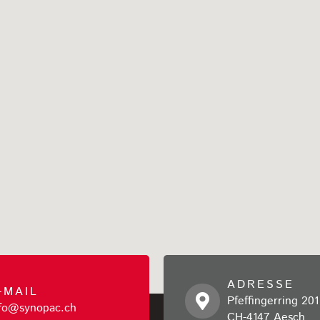
ADRESSE
-MAIL
Pfeffingerring 201
nfo@synopac.ch
CH-4147 Aesch