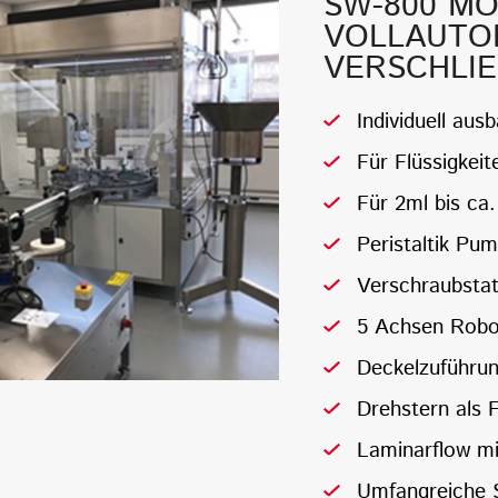
SW-800 M
VOLLAUTO
VERSCHLI
Individuell aus
Für Flüssigkeit
Für 2ml bis ca
Peristaltik Pu
Verschraubstati
5 Achsen Robo
Deckelzuführu
Drehstern als 
Laminarflow mi
Umfangreiche S