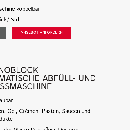
schine koppelbar
ück/ Std.
ANGEBOT ANFORDERN
ONOBLOCK
ATISCHE ABFÜLL- UND
ESSMASCHINE
baubar
ten, Gel, Crèmen, Pasten, Saucen und
dukte
oder Masse Durchfluss Dosierer