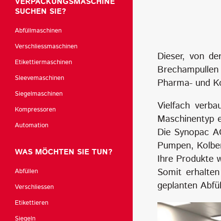
VERPACKUNGSMASCHINE
SUCHEN SIE?
Abfüllmaschinen
Verschliessmaschinen
Dieser, von de
Etikettiermaschinen
Brechampullen 
Sleevemaschinen
Pharma- und Ko
Siegelmaschinen
Vielfach verba
Kompressoren
Maschinentyp e
Automation
Die Synopac AG
Pumpen, Kolben
WAS MÖCHTEN SIE TUN?
Ihre Produkte 
Somit erhalten
Abfüllen
geplanten Abfü
Verschliessen
Etikettieren
Siegeln