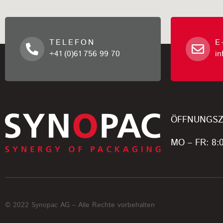
TELEFON
E
+41 (0)61 756 99 70
i
ÖFFNUNGSZ
MO – FR: 8:0
© 2022 Synopac AG – Alle Rechte vorbehalten