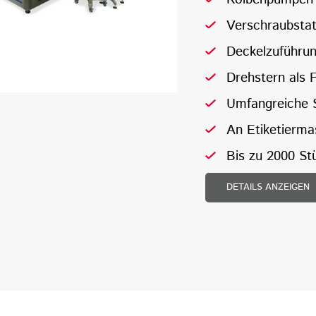
Verschraubstati
Deckelzuführu
Drehstern als F
Umfangreiche S
An Etiketierma
Bis zu 2000 St
DETAILS ANZEIGEN