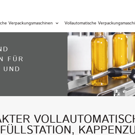
sche Verpackungsmaschinen
Vollautomatische Verpackungsmasch
ND
N FÜR
N UND
KTER VOLLAUTOMATISC
FÜLLSTATION, KAPPEN