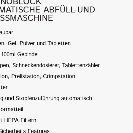
ONOBLOCK
MATISCHE ABFÜLL-UND
ESSMASCHINE
baubar
en, Gel, Pulver und Tabletten
. 100ml Gebinde
mpen, Schneckendosierer, Tablettenzähler
on, Prellstation, Crimpstation
ter
ng und Stopfenzuführung automatisch
Formatteil
t HEPA Filtern
icherheits Features