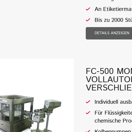
An Etiketierma
Bis zu 2000 St
DETAILS ANZEIGEN
FC-500 M
VOLLAUTOM
VERSCHLI
Individuell aus
Für Flüssigkei
chemische Pro
Kolbenpumpen 