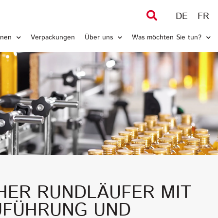
DE
FR
inen
Verpackungen
Über uns
Was möchten Sie tun?
HER RUNDLÄUFER MIT
ZUFÜHRUNG UND